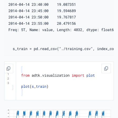
2014-04-14 23:40:00    19.087351

2014-04-14 23:45:00    19.594689

2014-04-14 23:50:00    19.767817

2014-04-14 23:55:00    20.479156

Freq: 5T, Name: value, Length: 4032, dtype: float64

from
adtk.visualization
import
plot
plot
(
s_train
)