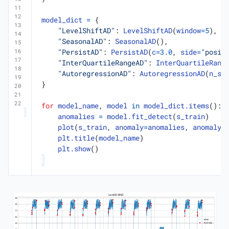
model_dict
=
{
"LevelShiftAD"
:
LevelShiftAD
(
window
=
5
),
"SeasonalAD"
:
SeasonalAD
(),
"PersistAD"
:
PersistAD
(
c
=
3.0
,
side
=
"posit
"InterQuartileRangeAD"
:
InterQuartileRang
"AutoregressionAD"
:
AutoregressionAD
(
n_st
}
for
model_name
,
model
in
model_dict
.
items
():
anomalies
=
model
.
fit_detect
(
s_train
)
plot
(
s_train
,
anomaly
=
anomalies
,
anomaly_
plt
.
title
(
model_name
)
plt
.
show
()