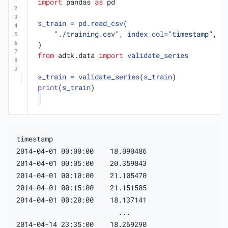
import
pandas
as
pd
s_train
=
pd
.
read_csv
(
"./training.csv"
,
index_col
=
"timestamp"
,
p
)
from
adtk.data
import
validate_series
s_train
=
validate_series
(
s_train
)
print
(
s_train
)
timestamp

2014-04-01 00:00:00    18.090486

2014-04-01 00:05:00    20.359843

2014-04-01 00:10:00    21.105470

2014-04-01 00:15:00    21.151585

2014-04-01 00:20:00    18.137141

                         ...    

2014-04-14 23:35:00    18.269290
