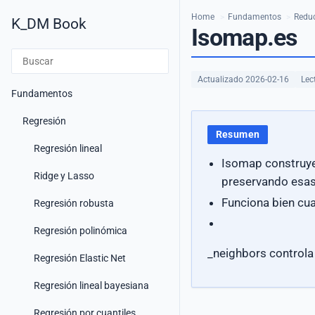
Home
>
Fundamentos
>
Reduc
K_DM Book
Isomap.es
Actualizado 2026-02-16
Lec
Fundamentos
Regresión
Resumen
Regresión lineal
Isomap construye
Ridge y Lasso
preservando esas
Funciona bien cua
Regresión robusta
Regresión polinómica
_neighbors controla
Regresión Elastic Net
Regresión lineal bayesiana
Regresión por cuantiles