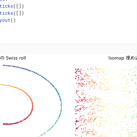
ticks
([])
ticks
([])
yout
()