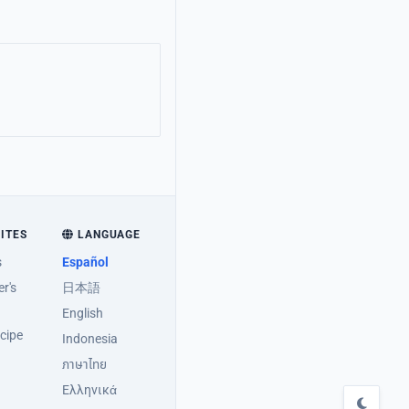
SITES
LANGUAGE
s
Español
r's
日本語
English
cipe
Indonesia
ภาษาไทย
Ελληνικά