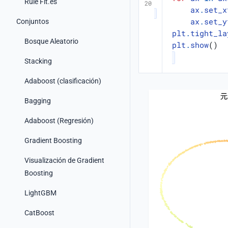
Rule Fit.es
ax
.
set_x
ax
.
set_y
Conjuntos
plt
.
tight_la
Bosque Aleatorio
plt
.
show
()
Stacking
Adaboost (clasificación)
Bagging
Adaboost (Regresión)
Gradient Boosting
Visualización de Gradient
Boosting
LightGBM
CatBoost