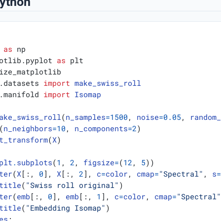
Python
as
np
otlib.pyplot
as
plt
ize_matplotlib
.datasets
import
make_swiss_roll
.manifold
import
Isomap
ake_swiss_roll
(
n_samples
=
1500
,
noise
=
0.05
,
random
(
n_neighbors
=
10
,
n_components
=
2
)
t_transform
(
X
)
plt
.
subplots
(
1
,
2
,
figsize
=
(
12
,
5
))
ter
(
X
[:,
0
],
X
[:,
2
],
c
=
color
,
cmap
=
"Spectral"
,
s
title
(
"Swiss roll original"
)
ter
(
emb
[:,
0
],
emb
[:,
1
],
c
=
color
,
cmap
=
"Spectral
title
(
"Embedding Isomap"
)
es
: