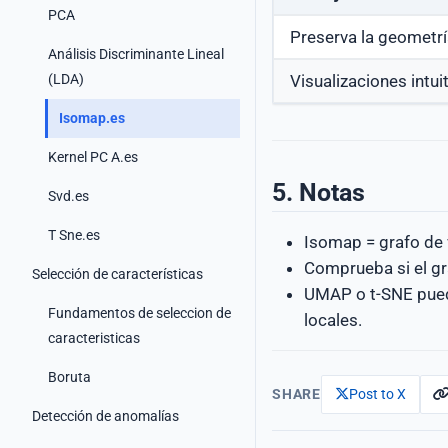
PCA
Preserva la geometrí
Análisis Discriminante Lineal
(LDA)
Visualizaciones intui
Isomap.es
Kernel PC A.es
5. Notas
Svd.es
T Sne.es
Isomap = grafo de v
Comprueba si el gr
Selección de características
UMAP o t-SNE puede
Fundamentos de seleccion de
locales.
caracteristicas
Boruta
SHARE
Post to X
Detección de anomalías