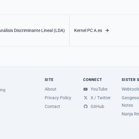
nálisis Discriminante Lineal (LDA)
Kernel PC A.es
SITE
CONNECT
SISTER 
About
YouTube
Webtool
ing
Privacy Policy
X / Twitter
Geogesse
Notes
Contact
GitHub
Nanja Re