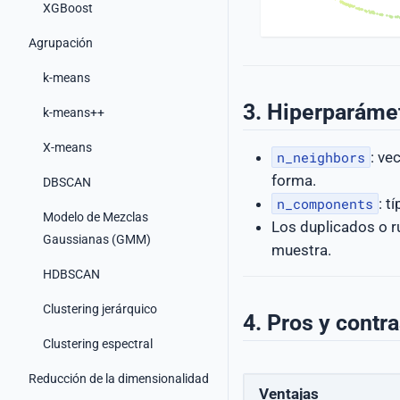
XGBoost
Agrupación
k-means
3. Hiperparáme
k-means++
X-means
: ve
n_neighbors
forma.
DBSCAN
: t
n_components
Modelo de Mezclas
Los duplicados o ru
Gaussianas (GMM)
muestra.
HDBSCAN
Clustering jerárquico
4. Pros y contr
Clustering espectral
Reducción de la dimensionalidad
Ventajas