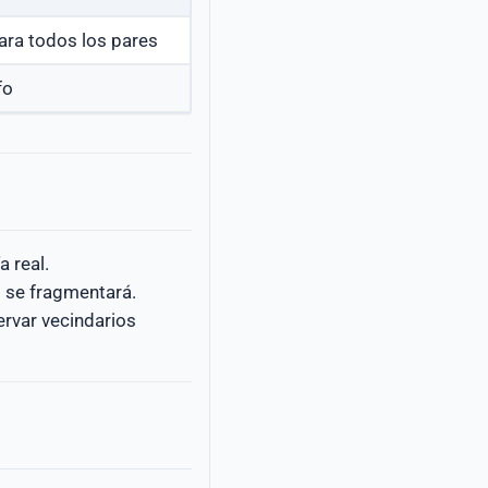
ra todos los pares
fo
a real.
g se fragmentará.
rvar vecindarios