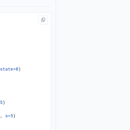
_state
=
0
)
=
5
)
"
,
s
=
5
)