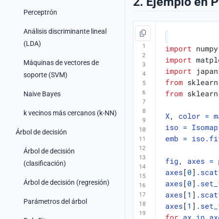
2. Ejemplo en 
Perceptrón
Análisis discriminante lineal
(LDA)
import
numpy
import
matpl
Máquinas de vectores de
import
japan
soporte (SVM)
from
sklearn
from
sklearn
Naive Bayes
k vecinos más cercanos (k-NN)
X
,
color
=
m
iso
=
Isomap
Árbol de decisión
emb
=
iso
.
fi
Árbol de decisión
fig
,
axes
=
(clasificación)
axes
[
0
]
.
scat
Árbol de decisión (regresión)
axes
[
0
]
.
set_
axes
[
1
]
.
scat
Parámetros del árbol
axes
[
1
]
.
set_
for
ax
in
ax