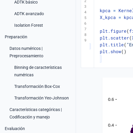
ADTK básico
kpca
=
Kerne
ADTK avanzado
X_kpca
=
kpc
Isolation Forest
plt
.
figure
(
f
Preparación
plt
.
scatter
(
plt
.
title
(
"E
Datos numéricos |
plt
.
show
()
Preprocesamiento
Binning de características
numéricas
Transformación Box-Cox
Transformación Yeo-Johnson
Características categóricas |
Codificación y manejo
Evaluación