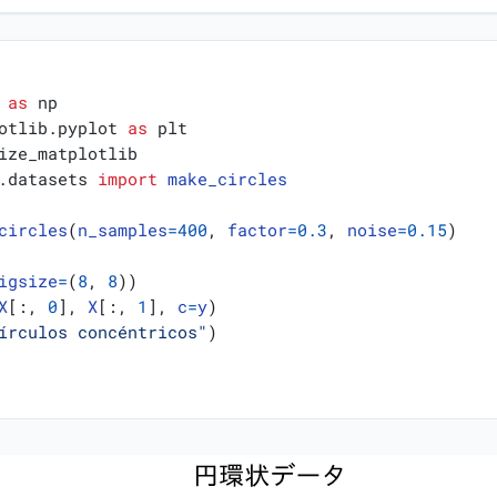
as
np
otlib.pyplot
as
plt
ize_matplotlib
.datasets
import
make_circles
circles
(
n_samples
=
400
,
factor
=
0.3
,
noise
=
0.15
)
igsize
=
(
8
,
8
))
X
[:,
0
],
X
[:,
1
],
c
=
y
)
írculos concéntricos"
)