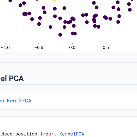
rnel PCA
ion.KernelPCA
.decomposition
import
KernelPCA