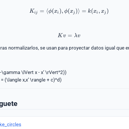
=
⟨
(
)
,
(
K_{ij} = \langle \phi(x_
)⟩
=
(
,
)
K
ϕ
x
ϕ
x
k
x
x
ij
i
j
i
j
=
K v = \lambda v
K
v
λ
v
tras normalizarlos, se usan para proyectar datos igual que 
(-\gamma \lVert x - x’ \rVert^2))
 = (\langle x,x’ \rangle + c)^d)
uguete
ke_circles