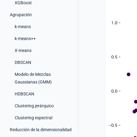
XGBoost
Agrupación
k-means
k-means++
X-means
DBSCAN
Modelo de Mezclas
Gaussianas (GMM)
HDBSCAN
Clustering jerárquico
Clustering espectral
Reducción de la dimensionalidad