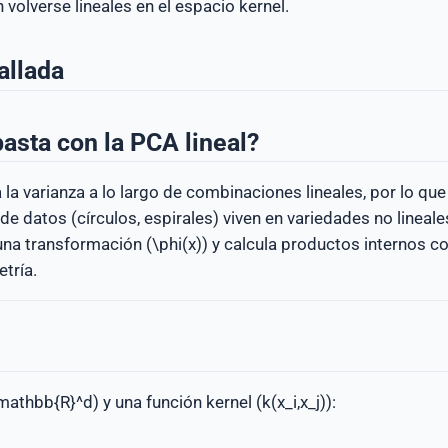
 volverse lineales en el espacio kernel.
allada
basta con la PCA lineal?
a varianza a lo largo de combinaciones lineales, por lo que
 datos (círculos, espirales) viven en variedades no lineale
na transformación (\phi(x)) y calcula productos internos co
tría.
athbb{R}^d) y una función kernel (k(x_i,x_j)):