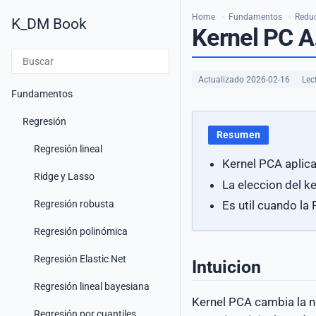
Home
>
Fundamentos
>
Reduc
K_DM Book
Kernel PC A
Actualizado 2026-02-16
Lec
Fundamentos
Regresión
Resumen
Regresión lineal
Kernel PCA aplica
Ridge y Lasso
La eleccion del k
Regresión robusta
Es util cuando la
Regresión polinómica
Regresión Elastic Net
Intuicion
Regresión lineal bayesiana
Kernel PCA cambia la n
Regresión por cuantiles