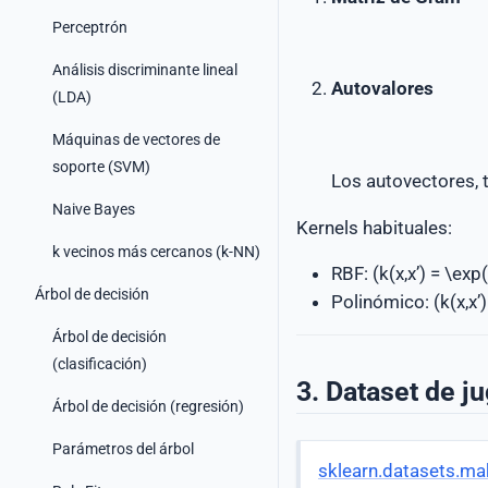
Perceptrón
Análisis discriminante lineal
Autovalores
(LDA)
Máquinas de vectores de
soporte (SVM)
Los autovectores, 
Naive Bayes
Kernels habituales:
k vecinos más cercanos (k-NN)
RBF: (k(x,x’) = \exp
Árbol de decisión
Polinómico: (k(x,x’)
Árbol de decisión
(clasificación)
3. Dataset de j
Árbol de decisión (regresión)
Parámetros del árbol
sklearn.datasets.ma