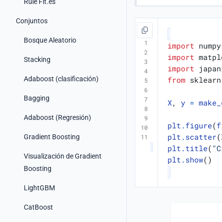
Rule Fit.es
Conjuntos
Bosque Aleatorio
import
numpy
import
matpl
Stacking
import
japan
Adaboost (clasificación)
from
sklearn
Bagging
X
,
y
=
make_
Adaboost (Regresión)
plt
.
figure
(
f
plt
.
scatter
(
Gradient Boosting
plt
.
title
(
"C
Visualización de Gradient
plt
.
show
()
Boosting
LightGBM
CatBoost