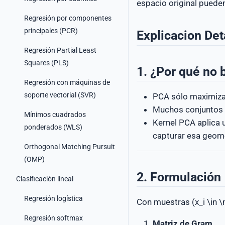
espacio original pueden
Regresión por componentes
principales (PCR)
Explicacion Det
Regresión Partial Least
Squares (PLS)
1. ¿Por qué no 
Regresión con máquinas de
soporte vectorial (SVR)
PCA sólo maximiza l
Muchos conjuntos de
Mínimos cuadrados
Kernel PCA aplica u
ponderados (WLS)
capturar esa geome
Orthogonal Matching Pursuit
(OMP)
2. Formulación
Clasificación lineal
Regresión logística
Con muestras (x_i \in \m
Regresión softmax
Matriz de Gram