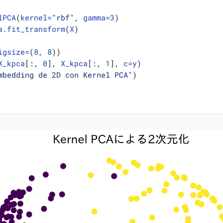
lPCA
(
kernel
=
"rbf"
,
gamma
=
3
)
a
.
fit_transform
(
X
)
igsize
=
(
8
,
8
))
X_kpca
[:,
0
],
X_kpca
[:,
1
],
c
=
y
)
mbedding de 2D con Kernel PCA"
)