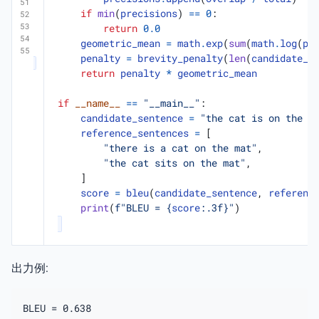
if
min
(
precisions
)
==
0
:
return
0.0
geometric_mean
=
math
.
exp
(
sum
(
math
.
log
(
p
)
penalty
=
brevity_penalty
(
len
(
candidate_t
return
penalty
*
geometric_mean
if
__name__
==
"__main__"
:
candidate_sentence
=
"the cat is on the m
reference_sentences
=
[
"there is a cat on the mat"
,
"the cat sits on the mat"
,
]
score
=
bleu
(
candidate_sentence
,
referenc
print
(
f
"BLEU = 
{
score
:
.3f
}
"
)
出力例: