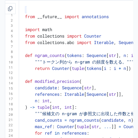
from
__future__
import
annotations
import
math
from
collections
import
Counter
from
collections.abc
import
Iterable
,
Sequenc
def
ngram_counts
(
tokens
:
Sequence
[
str
],
n
:
in
"""トークン列から n-gram の頻度を数える。"""
return
Counter
(
tuple
(
tokens
[
i
:
i
+
n
])
f
def
modified_precision
(
candidate
:
Sequence
[
str
],
references
:
Iterable
[
Sequence
[
str
]],
n
:
int
,
)
->
tuple
[
int
,
int
]:
"""候補文の n-gram が参照文に出現した件数と候補
cand_counts
=
ngram_counts
(
candidate
,
n
)
max_ref
:
Counter
[
tuple
[
str
,
...
]]
=
Count
for
ref
in
references
: