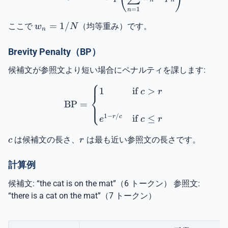
n
n
=
1
n
w_n
=
1/
ここで
（均等重み）です。
w
N
n
=
1/N
Brevity Penalty（BP）
候補文が参照文より短い場合にペナルティを課します:
⎧
\text{BP} = \begin{cases} 1
1
if
>
c
r
⎨
BP
=
⎩
1
−
/
if
≤
r
c
e
c
r
c
r
は候補文の長さ、
は最も近い参照文の長さです。
c
r
計算例
候補文: “the cat is on the mat”（6 トークン） 参照文:
“there is a cat on the mat”（7 トークン）