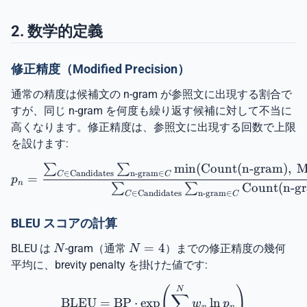
2. 数学的定義
修正精度（Modified Precision）
通常の精度は候補文の n-gram が参照文に出現する割合で
すが、同じ n-gram を何度も繰り返す候補に対して不当に
高くなります。修正精度は、参照文に出現する回数で上限
を設けます:
m
i
n
(
Count
(
n-gram
)
,
M
∑
∑
p_n = \frac{\sum_{C \in 
∈
Candidates
n-gram
∈
C
C
=
p
n
Count
(
n-g
∑
∑
∈
Candidates
n-gram
∈
C
C
BLEU スコアの計算
N
N=4
=
4
BLEU は
-gram（通常
）までの修正精度の幾何
N
N
平均に、brevity penalty を掛けた値です:
\text{BLEU} = \text{BP} 
(
)
N
∑
BLEU
=
BP
⋅
e
x
p
l
n
w
p