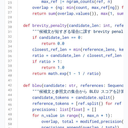
max_ref
|=
ngram_counts
(
ref
,
n
)
overlap
=
{
ng
:
min
(
count
,
max_ref
[
ng
])
fo
return
sum
(
overlap
.
values
()),
max
(
1
,
sum
(
def
brevity_penalty
(
candidate_len
:
int
,
refer
"""候補文が短すぎる場合に課す brevity penalt
if
candidate_len
==
0
:
return
0.0
closest_ref_len
=
min
(
reference_lens
,
key
ratio
=
candidate_len
/
closest_ref_len
if
ratio
>
1
:
return
1.0
return
math
.
exp
(
1
-
1
/
ratio
)
def
bleu
(
candidate
:
str
,
references
:
Sequence
"""候補文と参照文の集合から BLEU スコアを計算す
candidate_tokens
=
candidate
.
split
()
reference_tokens
=
[
ref
.
split
()
for
ref
i
precisions
:
list
[
float
]
=
[]
for
n_value
in
range
(
1
,
max_n
+
1
):
overlap
,
total
=
modified_precision
(
c
precisions
.
append
(
overlap
/
total
)