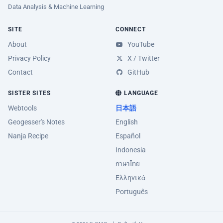
Data Analysis & Machine Learning
SITE
CONNECT
About
YouTube
Privacy Policy
X / Twitter
Contact
GitHub
SISTER SITES
LANGUAGE
Webtools
日本語
Geogesser's Notes
English
Nanja Recipe
Español
Indonesia
ภาษาไทย
Ελληνικά
Português