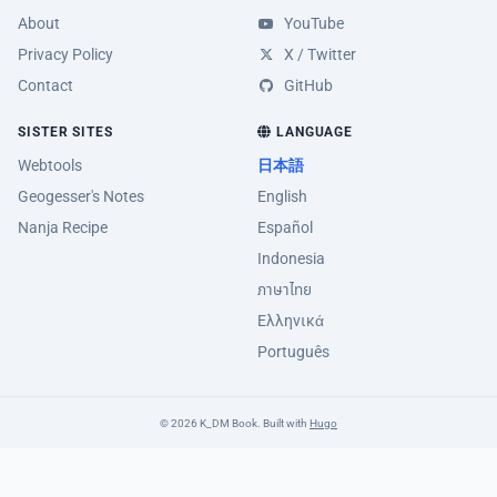
About
YouTube
Privacy Policy
X / Twitter
Contact
GitHub
SISTER SITES
LANGUAGE
Webtools
日本語
Geogesser's Notes
English
Nanja Recipe
Español
Indonesia
ภาษาไทย
Ελληνικά
Português
© 2026 K_DM Book. Built with
Hugo