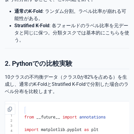
通常のK-Fold
: ランダム分割。ラベル比率が崩れる可
能性がある。
Stratified K-Fold
: 各フォールドのラベル比率を元デー
タと同じに保つ。分類タスクでは基本的にこちらを使
う。
2. Pythonでの比較実験
10クラスの不均衡データ（クラス0が82%を占める）を生
成し、通常のK-FoldとStratified K-Foldで分割した場合のラ
ベル分布を比較します。
from
__future__
import
annotations
import
matplotlib.pyplot
as
plt