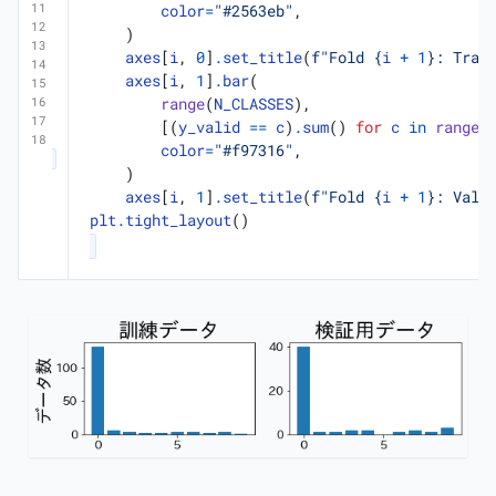
color
=
"#2563eb"
,
)
axes
[
i
,
0
]
.
set_title
(
f
"Fold 
{
i
+
1
}
: Trai
axes
[
i
,
1
]
.
bar
(
range
(
N_CLASSES
),
[(
y_valid
==
c
)
.
sum
()
for
c
in
range
(
color
=
"#f97316"
,
)
axes
[
i
,
1
]
.
set_title
(
f
"Fold 
{
i
+
1
}
: Vali
plt
.
tight_layout
()