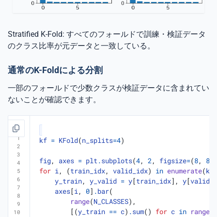
Stratified K-Fold: すべてのフォールドで訓練・検証データ
のクラス比率が元データと一致している。
通常のK-Foldによる分割
一部のフォールドで少数クラスが検証データに含まれてい
ないことが確認できます。
kf
=
KFold
(
n_splits
=
4
)
fig
,
axes
=
plt
.
subplots
(
4
,
2
,
figsize
=
(
8
,
8
)
for
i
,
(
train_idx
,
valid_idx
)
in
enumerate
(
kf
y_train
,
y_valid
=
y
[
train_idx
],
y
[
valid_
axes
[
i
,
0
]
.
bar
(
range
(
N_CLASSES
),
[(
y_train
==
c
)
.
sum
()
for
c
in
range
(