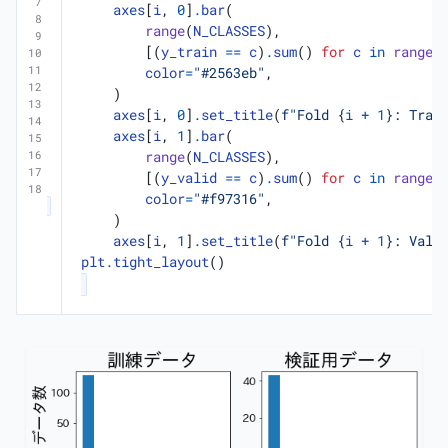
axes
[
i
,
0
]
.
bar
(
range
(
N_CLASSES
),
[(
y_train
==
c
)
.
sum
()
for
c
in
range
(
color
=
"#2563eb"
,
)
axes
[
i
,
0
]
.
set_title
(
f
"Fold 
{
i
+
1
}
: Trai
axes
[
i
,
1
]
.
bar
(
range
(
N_CLASSES
),
[(
y_valid
==
c
)
.
sum
()
for
c
in
range
(
color
=
"#f97316"
,
)
axes
[
i
,
1
]
.
set_title
(
f
"Fold 
{
i
+
1
}
: Vali
plt
.
tight_layout
()