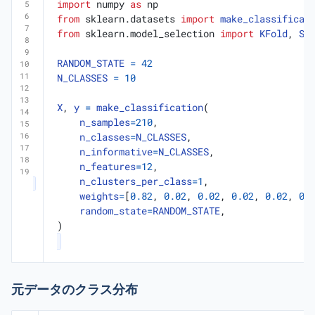
import
numpy
as
np
from
sklearn.datasets
import
make_classificat
from
sklearn.model_selection
import
KFold
,
St
RANDOM_STATE
=
42
N_CLASSES
=
10
X
,
y
=
make_classification
(
n_samples
=
210
,
n_classes
=
N_CLASSES
,
n_informative
=
N_CLASSES
,
n_features
=
12
,
n_clusters_per_class
=
1
,
weights
=
[
0.82
,
0.02
,
0.02
,
0.02
,
0.02
,
0.
random_state
=
RANDOM_STATE
,
)
元データのクラス分布