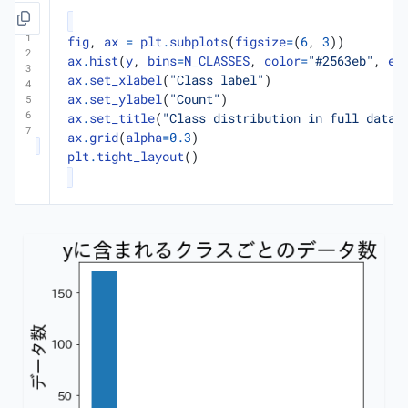
fig
,
ax
=
plt
.
subplots
(
figsize
=
(
6
,
3
))
ax
.
hist
(
y
,
bins
=
N_CLASSES
,
color
=
"#2563eb"
,
ed
ax
.
set_xlabel
(
"Class label"
)
ax
.
set_ylabel
(
"Count"
)
ax
.
set_title
(
"Class distribution in full datas
ax
.
grid
(
alpha
=
0.3
)
plt
.
tight_layout
()