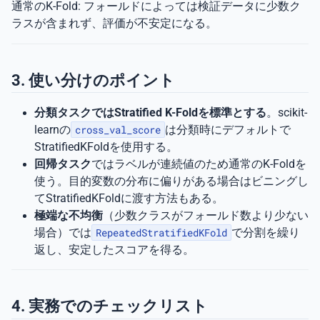
通常のK-Fold: フォールドによっては検証データに少数ク
ラスが含まれず、評価が不安定になる。
3. 使い分けのポイント
分類タスクではStratified K-Foldを標準とする
。scikit-
learnの
cross_val_score
は分類時にデフォルトで
StratifiedKFoldを使用する。
回帰タスク
ではラベルが連続値のため通常のK-Foldを
使う。目的変数の分布に偏りがある場合はビニングし
てStratifiedKFoldに渡す方法もある。
極端な不均衡
（少数クラスがフォールド数より少ない
場合）では
RepeatedStratifiedKFold
で分割を繰り
返し、安定したスコアを得る。
4. 実務でのチェックリスト