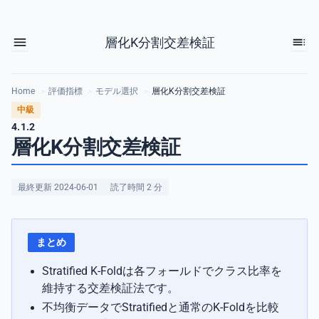
層化K分割交差検証
Home
>
評価指標
>
モデル選択
>
層化K分割交差検証
中級
4.1.2
層化K分割交差検証
最終更新 2024-06-01
読了時間 2 分
まとめ
Stratified K-Foldは各フォールドでクラス比率を
維持する交差検証法です。
不均衡データでStratifiedと通常のK-Foldを比較