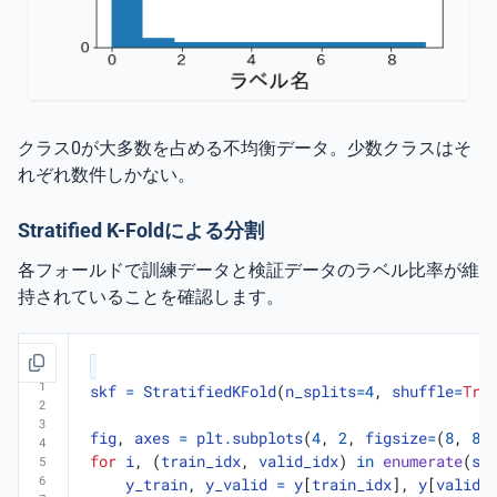
クラス0が大多数を占める不均衡データ。少数クラスはそ
れぞれ数件しかない。
Stratified K-Foldによる分割
各フォールドで訓練データと検証データのラベル比率が維
持されていることを確認します。
skf
=
StratifiedKFold
(
n_splits
=
4
,
shuffle
=
Tru
fig
,
axes
=
plt
.
subplots
(
4
,
2
,
figsize
=
(
8
,
8
)
for
i
,
(
train_idx
,
valid_idx
)
in
enumerate
(
sk
y_train
,
y_valid
=
y
[
train_idx
],
y
[
valid_