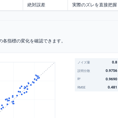
絶対誤差
実際のズレを直接把握
の各指標の変化を確認できます。
0.8
ノイズ量
0.9756
説明分散
0.9690
R²
0.481
RMSE