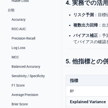
Huber Loss
4. 実務での活
分類
リスク予測
：目標
Accuracy
複数出力回帰
：出
ROC-AUC
バイアス補正
：予
Precision-Recall
てバイアスの確認
Log Loss
MCC
5. 他指標との
Balanced Accuracy
Sensitivity / Specificity
指標
F1 Score
R²
Average Precision
Explained Variance
Brier Score