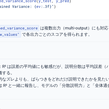
ed_variance_score
(
y_test
,
y_pred
)
ained Variance: 
{
ev
:
.3f
}
"
)
は複数出力（multi-output）にも対
ned_variance_score
で各出力ごとのスコアを得られます。
w_values"
：R² は誤差の平均値にも敏感だが、説明分散は平均誤差（
価する。
的なズレよりも、ばらつきをどれだけ説明できたかを見た
は R² と一緒に報告し、モデルの「分散説明力」と「全体