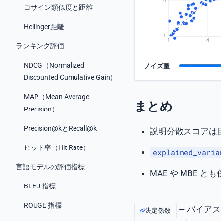
コサイン類似度と距離
Hellinger距離
ランキング評価
NDCG（Normalized
ノイズ量
Discounted Cumulative Gain）
MAP（Mean Average
まとめ
Precision）
Precision@kとRecall@k
説明分散スコアは
ヒット率（Hit Rate）
explained_varia
言語モデルの評価指標
MAE や MBE
BLEU 指標
ROUGE 指標
— バイア
決定係数