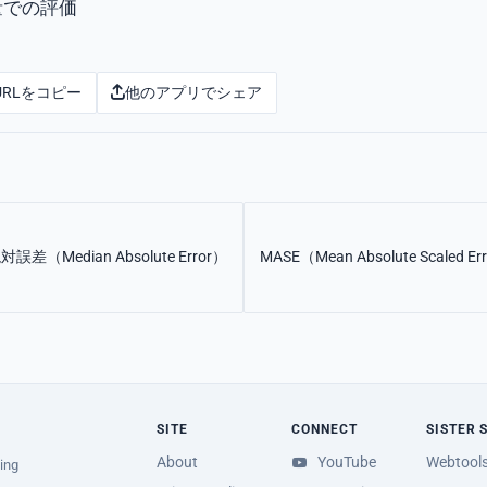
量での評価
URLをコピー
他のアプリでシェア
差（Median Absolute Error）
MASE（Mean Absolute Scaled Er
SITE
CONNECT
SISTER 
About
YouTube
Webtool
ing