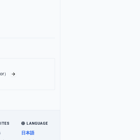
ror）
SITES
LANGUAGE
s
日本語