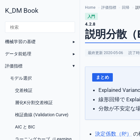
Home
>
評価指標
>
回帰
>
説明
K_DM Book
入門
4.2.8
説明分散（Exp
機械学習の基礎
最終更新 2020-05-06
読了時間
データ前処理
評価指標
まとめ
モデル選択
Explained 
交差検証
線形回帰で Expl
層化K分割交差検証
分散が不安定な
検証曲線 (Validation Curve)
AIC と BIC
決定係数（R²）
の
ラーニングカーブ（Learning