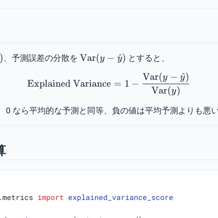
hrm{Var}
\mathrm{Var}
)
Var
(
−
^
)
、予測誤差の分散を
とすると、
y
y
(y - \hat{y})
Var
(
−
^
)
\mathrm{Explained\ Var
y
y
Explained
Variance
=
1
−
Var
(
)
y
く、0 なら平均的な予測と同等、負の値は平均予測よりも悪
計算
.metrics
import
explained_variance_score