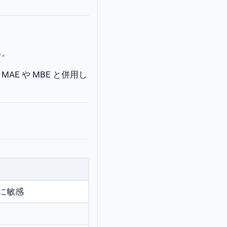
る。
E や MBE と併用し
に敏感