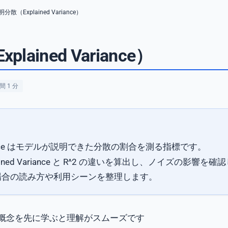
分散（Explained Variance）
lained Variance）
 1 分
Variance はモデルが説明できた分散の割合を測る指標です。
ained Variance と R^2 の違いを算出し、ノイズの影響を
場合の読み方や利用シーンを整理します。
概念を先に学ぶと理解がスムーズです