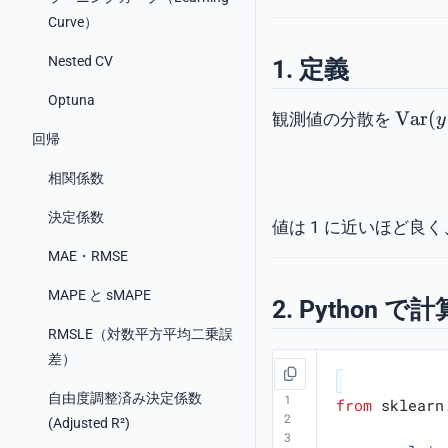
Curve）
Nested CV
1. 定義
Optuna
\mat
Var
(
観測値の分散を
y
(y)
回帰
相関係数
決定係数
値は 1 に近いほど良
MAE・RMSE
MAPE と sMAPE
2. Python で
RMSLE（対数平方平均二乗誤
差）
自由度調整済み決定係数
from
sklearn
(Adjusted R²)