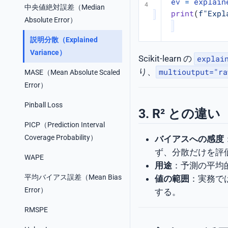
ev
=
explain
中央値絶対誤差（Median
print
(
f
"Expl
Absolute Error）
説明分散（Explained
Variance）
Scikit-learn の
explai
り、
multioutput="ra
MASE（Mean Absolute Scaled
Error）
Pinball Loss
3. R² との違い
PICP（Prediction Interval
Coverage Probability）
バイアスへの感度
ず、分散だけを評
WAPE
用途
：予測の平均
平均バイアス誤差（Mean Bias
値の範囲
：実務で
Error）
する。
RMSPE