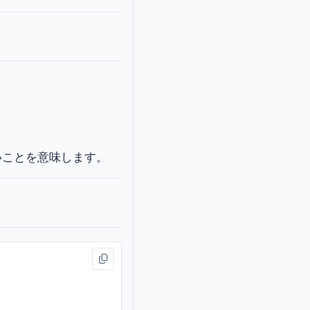
iance} = 1 - \frac{\mathrm{Var}(y - \hat{y})}{
いことを意味します。