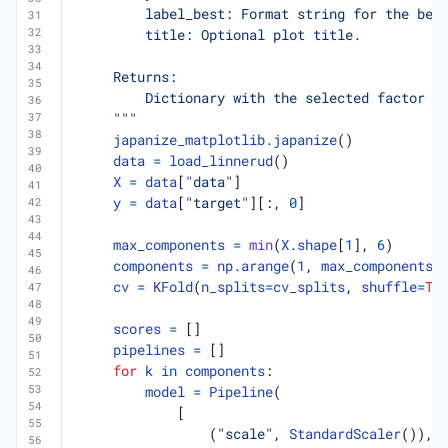
    """
japanize_matplotlib
.
japanize
()
data
=
load_linnerud
()
X
=
data
[
"data"
]
y
=
data
[
"target"
][:,
0
]
max_components
=
min
(
X
.
shape
[
1
],
6
)
components
=
np
.
arange
(
1
,
max_components
cv
=
KFold
(
n_splits
=
cv_splits
,
shuffle
=
Tr
scores
=
[]
pipelines
=
[]
for
k
in
components
:
model
=
Pipeline
(
[
(
"scale"
,
StandardScaler
()),