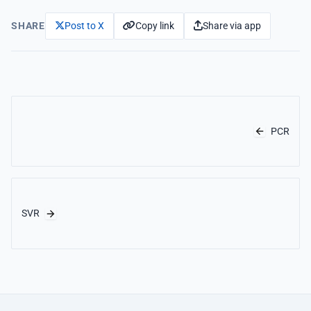
Copy link
Share via app
SHARE
Post to X
PCR
SVR