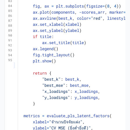
fig
,
ax
=
plt
.
subplots
(
figsize
=
(
8
,
4
))
ax
.
plot
(
components
,
-
scores_arr
,
marker
=
"
ax
.
axvline
(
best_k
,
color
=
"red"
,
linestyle
ax
.
set_xlabel
(
xlabel
)
ax
.
set_ylabel
(
ylabel
)
if
title
:
ax
.
set_title
(
title
)
ax
.
legend
()
fig
.
tight_layout
()
plt
.
show
()
return
{
"best_k"
:
best_k
,
"best_mse"
:
best_mse
,
"x_loadings"
:
x_loadings
,
"y_loadings"
:
y_loadings
,
}
metrics
=
evaluate_pls_latent_factors
(
xlabel
=
"จำนวนปัจจัยแฝง"
,
ylabel
=
"CV MSE (ยิ่งต่ำยิ่งดี)"
,