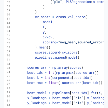
(
"pls"
,
PLSRegression
(
n_compo
]
)
cv_score
=
cross_val_score
(
model
,
X
,
y
,
cv
=
cv
,
scoring
=
"neg_mean_squared_error"
,
)
.
mean
()
scores
.
append
(
cv_score
)
pipelines
.
append
(
model
)
scores_arr
=
np
.
array
(
scores
)
best_idx
=
int
(
np
.
argmax
(
scores_arr
))
best_k
=
int
(
components
[
best_idx
])
best_mse
=
float
(
-
scores_arr
[
best_idx
])
best_model
=
pipelines
[
best_idx
]
.
fit
(
X
,
y
x_loadings
=
best_model
[
"pls"
]
.
x_loadings
y_loadings
=
best_model
[
"pls"
]
.
y_loadings