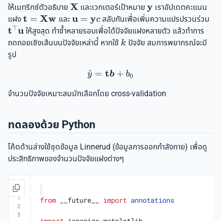
X
y
\mathbf{X}
\mathbf{y}
ให้เมทริกซ์ตัวอธิบาย
และเวกเตอร์เป้าหมาย
เราอัปเดตคะแนน
t
Xw
u
y
\mathbf{t} =
=
\mathbf{u}
=
\m
แฝง
และ
สลับกันเพื่อเพิ่มความแปรปรวนร่วม
c
\mathbf{X}\mathbf{w}
=
\m
⊤
t
u
ให้สูงสุด ทำซ้ำหลายรอบเพื่อได้ปัจจัยแฝงหลายตัว แล้วทำการ
\mathbf{y}
k
ถดถอยเชิงเส้นบนปัจจัยเหล่านี้ หากใช้
ปัจจัย สมการพยากรณ์จะมี
k
c
รูป
t
^
=
\hat{y} = \mathbf{t}\bo
+
b
y
b
0
จำนวนปัจจัยเหมาะสมมักเลือกโดย cross-validation
ทดลองด้วย Python
โค้ดด้านล่างใช้ชุดข้อมูล Linnerud (ข้อมูลการออกกำลังกาย) เพื่อดู
ประสิทธิภาพของจำนวนปัจจัยแฝงต่างๆ
from
__future__
import
annotations