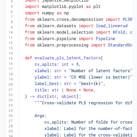
import
japanize_matplotlib
import
matplotlib.pyplot
as
plt
import
numpy
as
np
from
sklearn.cross_decomposition
import
PLSRe
from
sklearn.datasets
import
load_linnerud
from
sklearn.model_selection
import
KFold
,
cr
from
sklearn.pipeline
import
Pipeline
from
sklearn.preprocessing
import
StandardSca
def
evaluate_pls_latent_factors
(
cv_splits
:
int
=
5
,
xlabel
:
str
=
"Number of latent factors"
,
ylabel
:
str
=
"CV MSE (lower is better)"
,
label_best
:
str
=
"best=
{k}
"
,
title
:
str
|
None
=
None
,
)
->
dict
[
str
,
object
]: