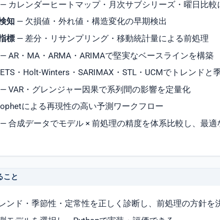
— カレンダーヒートマップ・月次サブシリーズ・曜日比較
検知
— 欠損値・外れ値・構造変化の早期検出
指標
— 差分・リサンプリング・移動統計量による前処理
— AR・MA・ARMA・ARIMAで堅実なベースラインを構築
 ETS・Holt-Winters・SARIMAX・STL・UCMでトレン
— VAR・グレンジャー因果で系列間の影響を定量化
Prophetによる再現性の高い予測ワークフロー
— 合成データでモデル × 前処理の精度を体系比較し、最
ること
レンド・季節性・定常性を正しく診断し、前処理の方針を