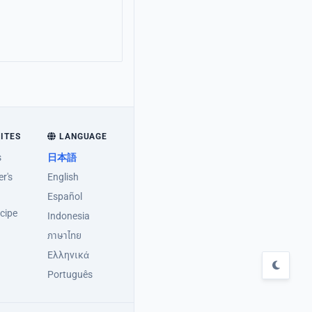
SITES
LANGUAGE
s
日本語
r's
English
Español
cipe
Indonesia
ภาษาไทย
Ελληνικά
Português