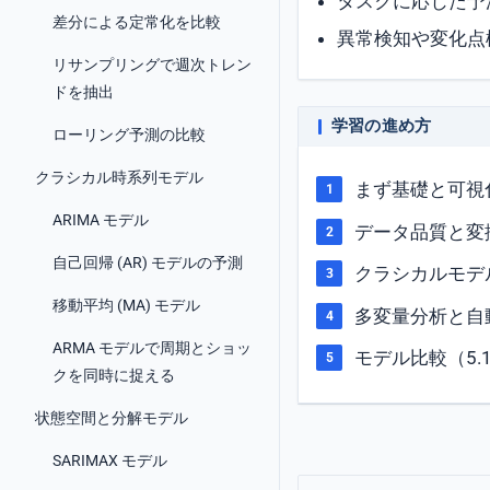
タスクに応じた予測
差分による定常化を比較
異常検知や変化点
リサンプリングで週次トレン
ドを抽出
学習の進め方
ローリング予測の比較
クラシカル時系列モデル
まず基礎と可視
ARIMA モデル
データ品質と変換
自己回帰 (AR) モデルの予測
クラシカルモデ
移動平均 (MA) モデル
多変量分析と自動
ARMA モデルで周期とショッ
モデル比較（5
クを同時に捉える
状態空間と分解モデル
SARIMAX モデル