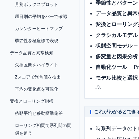
季節性とパターン
月別ボックスプロット
データ品質と異常
曜日別の平均をバーで確認
変換とローリング
カレンダーヒートマップ
クラシカルモデル
季節性を極座標で表現
状態空間モデル
—
データ品質と異常検知
多変量と因果分析
欠損区間をハイライト
自動化ツール
— 
Zスコアで異常値を検出
モデル比較と選択
ぶ
平均の変化点を可視化
変換とローリング指標
これがわかるとでき
移動平均と移動標準偏差
ローリング相関で系列間の関
時系列データのト
係を追う