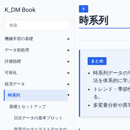
K_DM Book
5
時系列
機械学習の基礎
データ前処理
まとめ
評価指標
時系列データの可
可視化
法を体系的に学
経済データ
トレンド・季節
時系列
る。
多変量分析や異
基礎とセットアップ
日次データの基本プロット
学習データとテストデータの