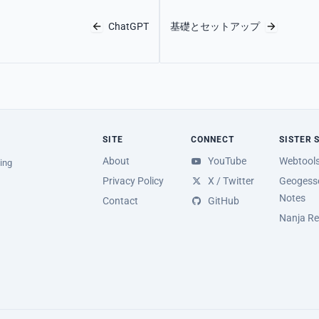
ChatGPT
基礎とセットアップ
SITE
CONNECT
SISTER 
About
YouTube
Webtool
ing
Privacy Policy
X / Twitter
Geogesse
Notes
Contact
GitHub
Nanja Re