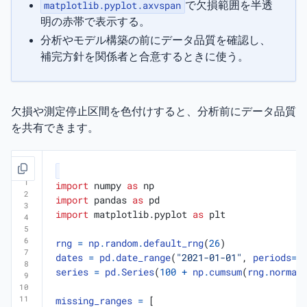
matplotlib.pyplot.axvspan
で欠損範囲を半透
明の赤帯で表示する。
分析やモデル構築の前にデータ品質を確認し、
補完方針を関係者と合意するときに使う。
欠損や測定停止区間を色付けすると、分析前にデータ品質
を共有できます。
import
numpy
as
np
import
pandas
as
pd
import
matplotlib.pyplot
as
plt
rng
=
np
.
random
.
default_rng
(
26
)
dates
=
pd
.
date_range
(
"2021-01-01"
,
periods
=
2
series
=
pd
.
Series
(
100
+
np
.
cumsum
(
rng
.
normal
missing_ranges
=
[