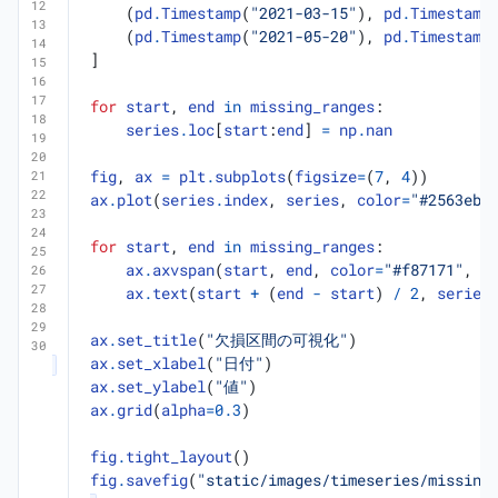
(
pd
.
Timestamp
(
"2021-03-15"
),
pd
.
Timestamp
(
pd
.
Timestamp
(
"2021-05-20"
),
pd
.
Timestamp
]
for
start
,
end
in
missing_ranges
:
series
.
loc
[
start
:
end
]
=
np
.
nan
fig
,
ax
=
plt
.
subplots
(
figsize
=
(
7
,
4
))
ax
.
plot
(
series
.
index
,
series
,
color
=
"#2563eb"
for
start
,
end
in
missing_ranges
:
ax
.
axvspan
(
start
,
end
,
color
=
"#f87171"
,
a
ax
.
text
(
start
+
(
end
-
start
)
/
2
,
series
ax
.
set_title
(
"欠損区間の可視化"
)
ax
.
set_xlabel
(
"日付"
)
ax
.
set_ylabel
(
"値"
)
ax
.
grid
(
alpha
=
0.3
)
fig
.
tight_layout
()
fig
.
savefig
(
"static/images/timeseries/missing