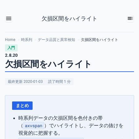
欠損区間をハイライト
Home
>
時系列
>
データ品質と異常検知
>
欠損区間をハイライト
入門
2.8.20
欠損区間をハイライト
最終更新 2020-01-03
読了時間 1 分
まとめ
時系列データの欠損区間を色付きの帯
（
axvspan
）でハイライトし、データの抜けを
視覚的に把握する。