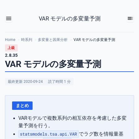
VAR モデルの多変量予測
Home
>
時系列
>
多変量と因果分析
>
VAR モデルの多変量予測
上級
2.8.35
VAR モデルの多変量予測
最終更新 2020-09-24
読了時間 1 分
まとめ
VARモデルで複数系列の相互依存を考慮した多変
量予測を行う。
statsmodels.tsa.api.VAR
でラグ数を情報量基