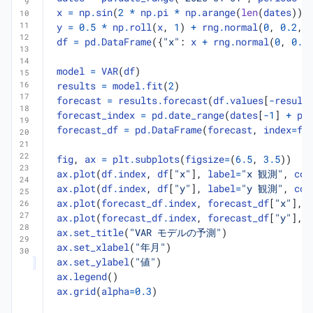
x
=
np
.
sin
(
2
*
np
.
pi
*
np
.
arange
(
len
(
dates
))
y
=
0.5
*
np
.
roll
(
x
,
1
)
+
rng
.
normal
(
0
,
0.2
,
df
=
pd
.
DataFrame
({
"x"
:
x
+
rng
.
normal
(
0
,
0.1
model
=
VAR
(
df
)
results
=
model
.
fit
(
2
)
forecast
=
results
.
forecast
(
df
.
values
[
-
result
forecast_index
=
pd
.
date_range
(
dates
[
-
1
]
+
pd
forecast_df
=
pd
.
DataFrame
(
forecast
,
index
=
fo
fig
,
ax
=
plt
.
subplots
(
figsize
=
(
6.5
,
3.5
))
ax
.
plot
(
df
.
index
,
df
[
"x"
],
label
=
"x 観測"
,
col
ax
.
plot
(
df
.
index
,
df
[
"y"
],
label
=
"y 観測"
,
col
ax
.
plot
(
forecast_df
.
index
,
forecast_df
[
"x"
],
ax
.
plot
(
forecast_df
.
index
,
forecast_df
[
"y"
],
ax
.
set_title
(
"VAR モデルの予測"
)
ax
.
set_xlabel
(
"年月"
)
ax
.
set_ylabel
(
"値"
)
ax
.
legend
()
ax
.
grid
(
alpha
=
0.3
)