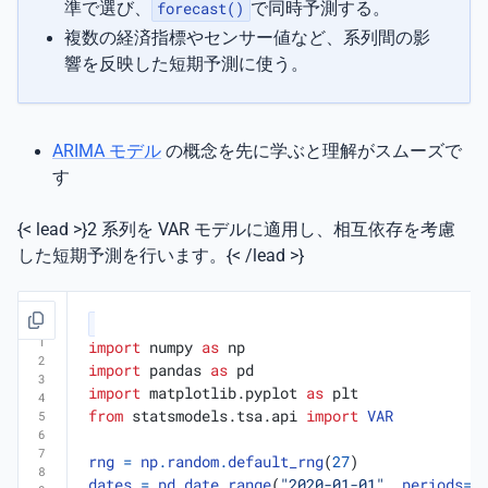
準で選び、
forecast()
で同時予測する。
複数の経済指標やセンサー値など、系列間の影
響を反映した短期予測に使う。
ARIMA モデル
の概念を先に学ぶと理解がスムーズで
す
{< lead >}2 系列を VAR モデルに適用し、相互依存を考慮
した短期予測を行います。{< /lead >}
import
numpy
as
np
import
pandas
as
pd
import
matplotlib.pyplot
as
plt
from
statsmodels.tsa.api
import
VAR
rng
=
np
.
random
.
default_rng
(
27
)
dates
=
pd
.
date_range
(
"2020-01-01"
,
periods
=
1