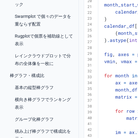
ック
month_start_
calendar
Swarmplot で個々のデータを
)
重ならず配置
calendar_df
[
(
month_s
Rugplotで個票を補助線として
)
.
astype
(
int
表示
fig
,
axes
=
レインクラウドプロットで分
vmin
,
vmax
=
布の全体像を一枚に
for
month
in
棒グラフ・構成比
ax
=
axe
基本の縦型棒グラフ
month_df
matrix
=
横向き棒グラフでランキング
表示
for
row
matr
グループ化棒グラフ
積み上げ棒グラフで構成比を
im
=
ax
.