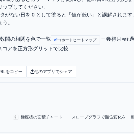
リップしてください。
データがない日を 0 として塗ると「値が低い」と誤解されま
ょう。
変数間の相関を色で一覧
— 獲得月×経
コホートヒートマップ
域スコアを正方形グリッドで比較
URLをコピー
他のアプリでシェア
極座標の面積チャート
スロープグラフで順位変化を一