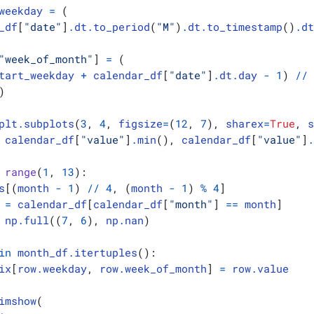
weekday
=
(
_df
[
"date"
]
.
dt
.
to_period
(
"M"
)
.
dt
.
to_timestamp
()
.
d
"week_of_month"
]
=
(
tart_weekday
+
calendar_df
[
"date"
]
.
dt
.
day
-
1
)
//
)
plt
.
subplots
(
3
,
4
,
figsize
=
(
12
,
7
),
sharex
=
True
,
calendar_df
[
"value"
]
.
min
(),
calendar_df
[
"value"
]
range
(
1
,
13
):
s
[(
month
-
1
)
//
4
,
(
month
-
1
)
%
4
]
=
calendar_df
[
calendar_df
[
"month"
]
==
month
]
np
.
full
((
7
,
6
),
np
.
nan
)
in
month_df
.
itertuples
():
ix
[
row
.
weekday
,
row
.
week_of_month
]
=
row
.
value
imshow
(