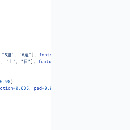
"5週"
,
"6週"
],
fontsize
=
8
)
"
,
"土"
,
"日"
],
fontsize
=
8
)
=
0.98
)
action
=
0.035
,
pad
=
0.08
)