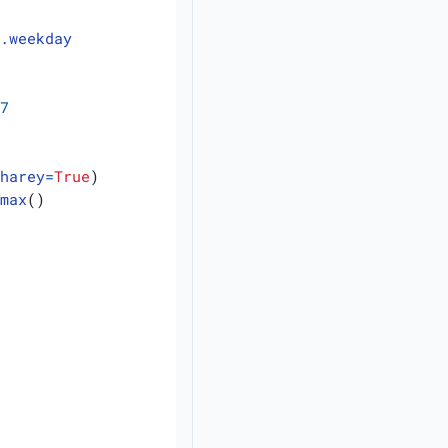
t
.
weekday
7
sharey
=
True
)
.
max
()