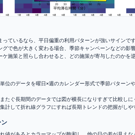
まっているなら、平日偏重の利用パターンが強いサインで
ングで色が大きく変わる場合、季節キャンペーンなどの影
ーケ施策と照らし合わせると、どの施策が寄与したのかを
 日単位のデータを曜日×週のカレンダー形式で季節パターン
年をまたぐ長期間のデータでは図が横長になりすぎて比較しに
週で集計して折れ線グラフにすれば長期トレンドの把握がしや
ーン
な外れ値があるとカラーマップが飽和し、他の日の差が見え