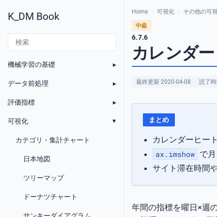
Home
>
可視化
>
その他の可
K_DM Book
中級
6.7.6
カレンダー
機械学習の基礎
最終更新 2020-04-08
読了時間
データ前処理
評価指標
まとめ
可視化
カレンダーヒー
カテゴリ・集計チャート
で月
ax.imshow
日本地図
サイト滞在時間
ツリーマップ
ドーナツチャート
年間の指標を曜日×週
サンキーダイアグラム