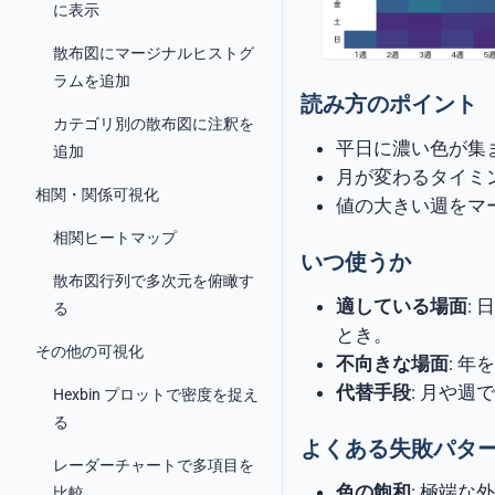
に表示
散布図にマージナルヒストグ
ラムを追加
読み方のポイント
カテゴリ別の散布図に注釈を
平日に濃い色が集
追加
月が変わるタイミ
相関・関係可視化
値の大きい週をマ
相関ヒートマップ
いつ使うか
散布図行列で多次元を俯瞰す
適している場面
:
る
とき。
その他の可視化
不向きな場面
: 
代替手段
: 月や
Hexbin プロットで密度を捉え
る
よくある失敗パタ
レーダーチャートで多項目を
色の飽和
: 極端
比較