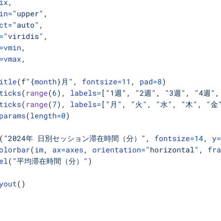
ix
,
in
=
"upper"
,
ct
=
"auto"
,
=
"viridis"
,
=
vmin
,
=
vmax
,
itle
(
f
"
{
month
}
月"
,
fontsize
=
11
,
pad
=
8
)
ticks
(
range
(
6
),
labels
=
[
"1週"
,
"2週"
,
"3週"
,
"4週"
,
ticks
(
range
(
7
),
labels
=
[
"月"
,
"火"
,
"水"
,
"木"
,
"金
params
(
length
=
0
)
(
"2024年 日別セッション滞在時間（分）"
,
fontsize
=
14
,
y
olorbar
(
im
,
ax
=
axes
,
orientation
=
"horizontal"
,
fr
el
(
"平均滞在時間（分）"
)
yout
()