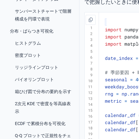
で把握したいときに便
サンバーストチャートで階層
構成を円環で表現
import
numpy
分布・ばらつき可視化
import
panda
ヒストグラム
import
matpl
密度プロット
date_index
=
リッジラインプロット
# 季節要因 +
seasonal
=
4
バイオリンプロット
weekday_boos
箱ひげ図で分布の要約を示す
rng
=
np
.
ran
metric
=
sea
2次元 KDE で密度を等高線表
示
calendar_df
calendar_df
[
ECDF で累積分布を可視化
calendar_df
[
Q-Q プロットで正規性をチェ