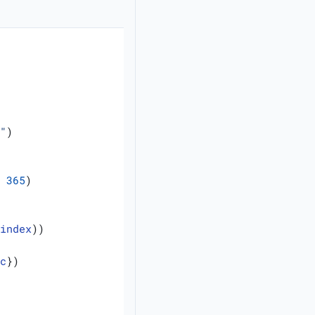
D"
)
/
365
)
_index
))
ic
})