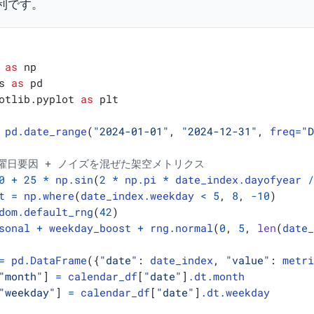
利です。
as
np
s
as
pd
otlib.pyplot
as
plt
pd
.
date_range
(
"2024-01-01"
,
"2024-12-31"
,
freq
=
"
 曜日要因 + ノイズを混ぜた架空メトリクス
0
+
25
*
np
.
sin
(
2
*
np
.
pi
*
date_index
.
dayofyear
t
=
np
.
where
(
date_index
.
weekday
<
5
,
8
,
-
10
)
dom
.
default_rng
(
42
)
sonal
+
weekday_boost
+
rng
.
normal
(
0
,
5
,
len
(
date
=
pd
.
DataFrame
({
"date"
:
date_index
,
"value"
:
metr
"month"
]
=
calendar_df
[
"date"
]
.
dt
.
month
"weekday"
]
=
calendar_df
[
"date"
]
.
dt
.
weekday