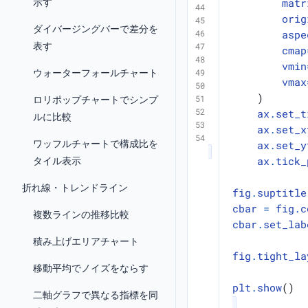
示す
matr
orig
ダイバージングバーで差分を
aspe
表す
cmap
vmin
ウォーターフォールチャート
vmax
)
ロリポップチャートでシンプ
ax
.
set_t
ルに比較
ax
.
set_x
ワッフルチャートで構成比を
ax
.
set_y
ax
.
tick_
タイル表示
折れ線・トレンドライン
fig
.
suptitle
cbar
=
fig
.
c
複数ラインの推移比較
cbar
.
set_lab
積み上げエリアチャート
fig
.
tight_la
移動平均でノイズをならす
plt
.
show
()
二軸グラフで異なる指標を同