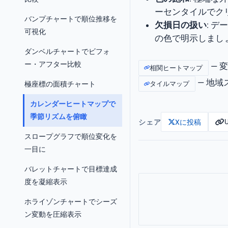
ーセンタイルでク
バンプチャートで順位推移を
欠損日の扱い
: 
可視化
の色で明示しまし
ダンベルチャートでビフォ
ー・アフター比較
— 
相関ヒートマップ
— 地
極座標の面積チャート
タイルマップ
カレンダーヒートマップで
季節リズムを俯瞰
シェア
Xに投稿
スロープグラフで順位変化を
一目に
バレットチャートで目標達成
度を凝縮表示
ホライゾンチャートでシーズ
ン変動を圧縮表示