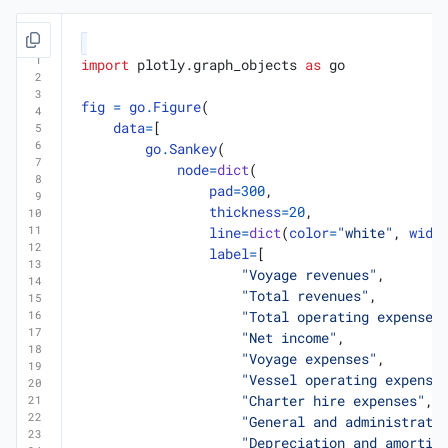
import
plotly.graph_objects
as
go
fig
=
go
.
Figure
(
data
=
[
go
.
Sankey
(
node
=
dict
(
pad
=
300
,
thickness
=
20
,
line
=
dict
(
color
=
"white"
,
widt
label
=
[
"Voyage revenues"
,
"Total revenues"
,
"Total operating expenses
"Net income"
,
"Voyage expenses"
,
"Vessel operating expense
"Charter hire expenses"
,
"General and administrati
"Depreciation and amortiz