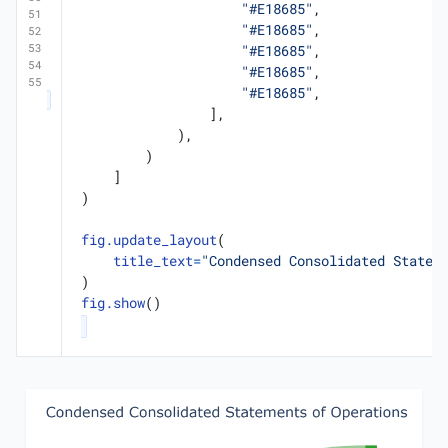
"#E18685"
,
"#E18685"
,
"#E18685"
,
"#E18685"
,
"#E18685"
,
],
),
)
]
)
fig
.
update_layout
(
title_text
=
"Condensed Consolidated Statem
)
fig
.
show
()