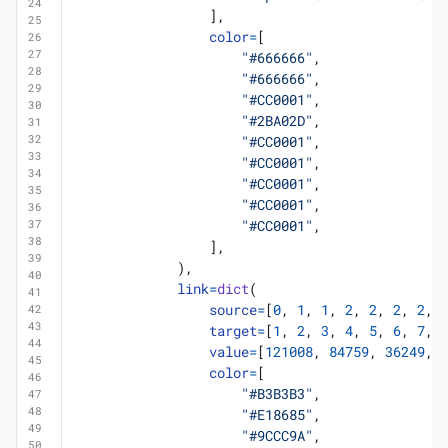
],
color
=
[
"#666666"
,
"#666666"
,
"#CC0001"
,
"#2BA02D"
,
"#CC0001"
,
"#CC0001"
,
"#CC0001"
,
"#CC0001"
,
"#CC0001"
,
],
),
link
=
dict
(
source
=
[
0
,
1
,
1
,
2
,
2
,
2
,
2
,
target
=
[
1
,
2
,
3
,
4
,
5
,
6
,
7
,
value
=
[
121008
,
84759
,
36249
,
color
=
[
"#B3B3B3"
,
"#E18685"
,
"#9CCC9A"
,