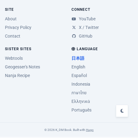
SITE
CONNECT
About
YouTube
Privacy Policy
X / Twitter
Contact
GitHub
SISTER SITES
LANGUAGE
Webtools
日本語
Geogesser's Notes
English
Nanja Recipe
Español
Indonesia
ภาษาไทย
Ελληνικά
Português
© 2026 K_DM Book. Built with
Hugo